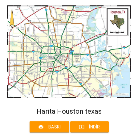
Harita Houston texas
print
system_update_alt
BASKI
İNDIR