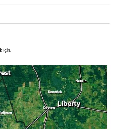
 için.