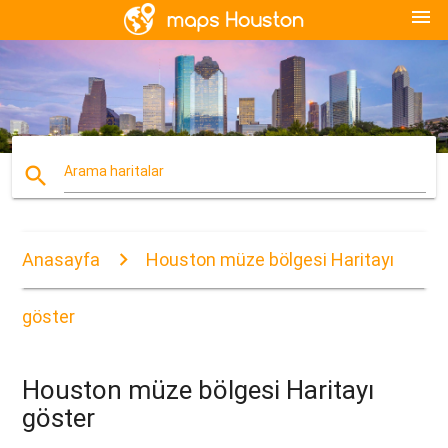
menu
search
Arama haritalar
Anasayfa
Houston müze bölgesi Haritayı
göster
Houston müze bölgesi Haritayı
göster