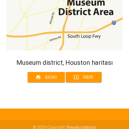
Museum district, Houston haritası
print
system_update_alt
BASKI
İNDIR
© 2026 Copyright:
Newebcreations