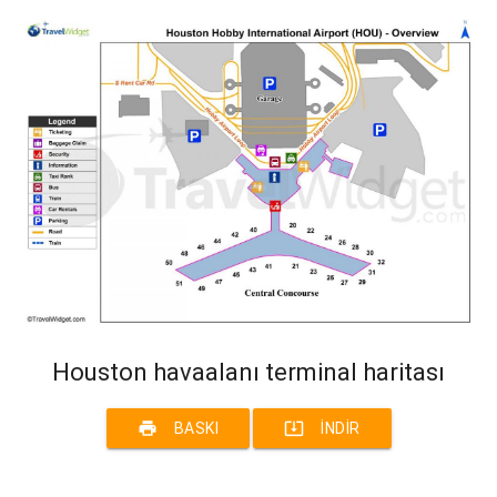
Houston havaalanı terminal haritası
print
system_update_alt
BASKI
İNDIR